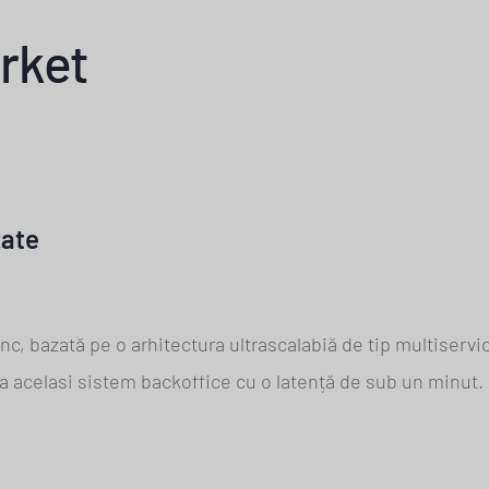
rket
zate
c, bazată pe o arhitectura ultrascalabiă de tip multiservic
a acelasi sistem backoffice cu o latență de sub un minut.