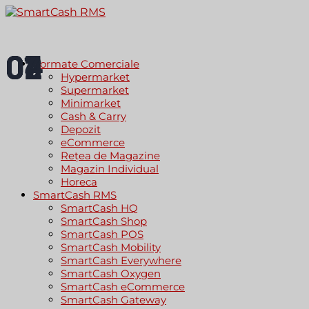
01
02
03
04
Formate Comerciale
Hypermarket
Supermarket
Minimarket
Cash & Carry
Depozit
eCommerce
Rețea de Magazine
Magazin Individual
Horeca
SmartCash RMS
SmartCash HQ
SmartCash Shop
SmartCash POS
SmartCash Mobility
SmartCash Everywhere
SmartCash Oxygen
SmartCash eCommerce
SmartCash Gateway