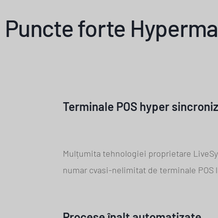
Puncte forte Hyperma
Terminale POS hyper sincroni
Mulțumita tehnologiei proprietare LiveSyn
numar cvasi-nelimitat de terminale POS l
Procese înalt automatizate