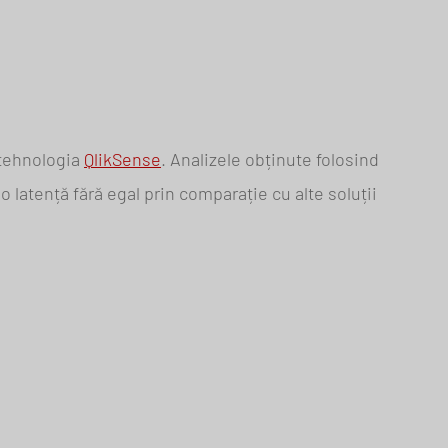
 tehnologia
QlikSense
. Analizele obținute folosind
o latență fără egal prin comparație cu alte soluții