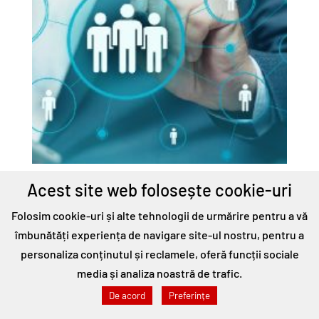
Management Angajați
Acest site web folosește cookie-uri
SmartCash HQ
Folosim cookie-uri și alte tehnologii de urmărire pentru a vă
îmbunătăți experiența de navigare site-ul nostru, pentru a
personaliza conținutul și reclamele, oferă funcții sociale
media și analiza noastră de trafic.
De acord
Preferințe